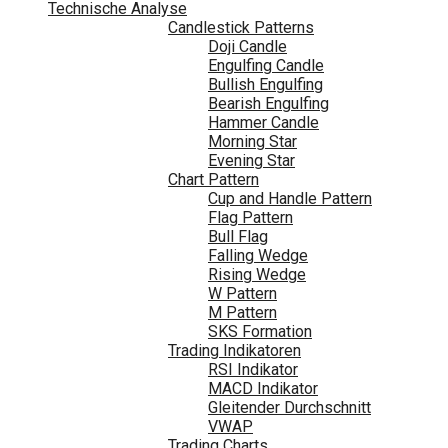
Technische Analyse
Candlestick Patterns
Doji Candle
Engulfing Candle
Bullish Engulfing
Bearish Engulfing
Hammer Candle
Morning Star
Evening Star
Chart Pattern
Cup and Handle Pattern
Flag Pattern
Bull Flag
Falling Wedge
Rising Wedge
W Pattern
M Pattern
SKS Formation
Trading Indikatoren
RSI Indikator
MACD Indikator
Gleitender Durchschnitt
VWAP
Trading Charts