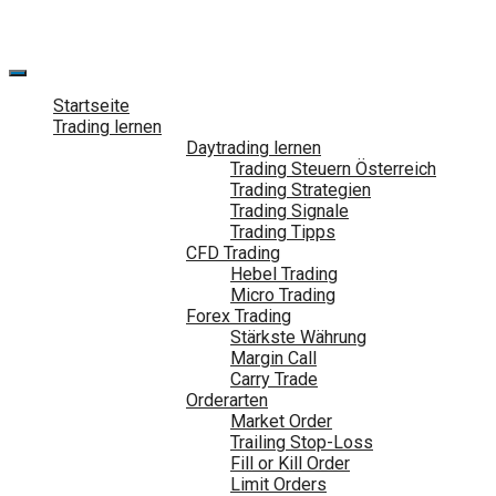
Zum
Inhalt
springen
Startseite
Trading lernen
Daytrading lernen
Trading Steuern Österreich
Trading Strategien
Trading Signale
Trading Tipps
CFD Trading
Hebel Trading
Micro Trading
Forex Trading
Stärkste Währung
Margin Call
Carry Trade
Orderarten
Market Order
Trailing Stop-Loss
Fill or Kill Order
Limit Orders