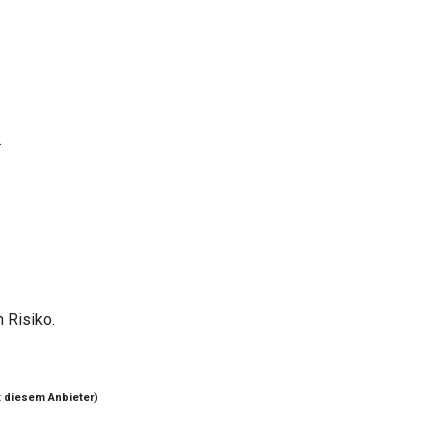
.
h Risiko.
t diesem Anbieter
)