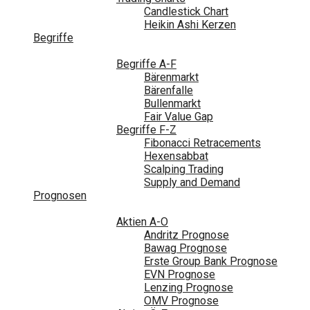
Candlestick Chart
Heikin Ashi Kerzen
Begriffe
Begriffe A-F
Bärenmarkt
Bärenfalle
Bullenmarkt
Fair Value Gap
Begriffe F-Z
Fibonacci Retracements
Hexensabbat
Scalping Trading
Supply and Demand
Prognosen
Aktien A-O
Andritz Prognose
Bawag Prognose
Erste Group Bank Prognose
EVN Prognose
Lenzing Prognose
OMV Prognose