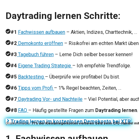
Daytrading lernen Schritte:
#1
Fachwissen aufbauen
– Aktien, Indizes, Charttechnik, …
#2
Demokonto eröffnen
– Risikofrei am echten Markt üben
#3
Tagebuch führen
– Lerne Dich selber besser kennen!
#4
Eigene Trading Strategie
– Ich empfehle Trendfolge.
#5
Backtesting
– Überprüfe wie profitabel Du bist.
#6
Tipps vom Profi
– 1% Regel beachten, Zeiten, …
#7
Daytrading Vor- und Nachteile
– Viel Potential, aber auc
#8
FAQ
– Häufig gestellte Fragen zum
Daytrading lernen
.
Trading lernen im kostenlosen Demokonto bei XTB
(Risikohinweis:
71% der Kleinanlegerkonten verlieren Geld beim CFD-Handel mi
1. Fachwissen aufbauen