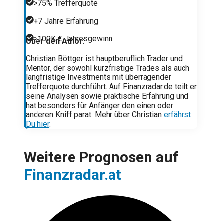
>75% Trefferquote
+7 Jahre Erfahrung
>100K € Jahresgewinn
Über den Autor
:
Christian Böttger ist hauptberuflich Trader und
Mentor, der sowohl kurzfristige Trades als auch
langfristige Investments mit überragender
Trefferquote durchführt. Auf Finanzradar.de teilt er
seine Analysen sowie praktische Erfahrung und
hat besonders für Anfänger den einen oder
anderen Kniff parat. Mehr über Christian
erfährst
Du hier
.
Weitere Prognosen auf
Finanzradar.at