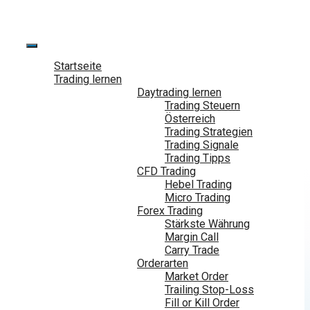
Zum
Inhalt
springen
Startseite
Trading lernen
Daytrading lernen
Trading Steuern
Österreich
Trading Strategien
Trading Signale
Trading Tipps
CFD Trading
Hebel Trading
Micro Trading
Forex Trading
Stärkste Währung
Margin Call
Carry Trade
Orderarten
Market Order
Trailing Stop-Loss
Fill or Kill Order