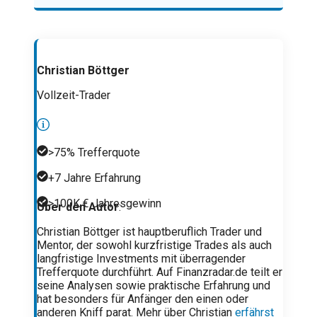
Christian Böttger
Vollzeit-Trader
>75% Trefferquote
+7 Jahre Erfahrung
>100K € Jahresgewinn
Über den Autor
:
Christian Böttger ist hauptberuflich Trader und
Mentor, der sowohl kurzfristige Trades als auch
langfristige Investments mit überragender
Trefferquote durchführt. Auf Finanzradar.de teilt er
seine Analysen sowie praktische Erfahrung und
hat besonders für Anfänger den einen oder
anderen Kniff parat. Mehr über Christian
erfährst