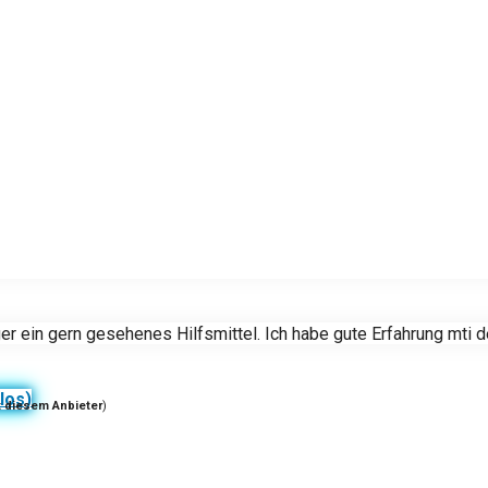
eger ein gern gesehenes Hilfsmittel. Ich habe gute Erfahrung m
los)
t diesem Anbieter
)