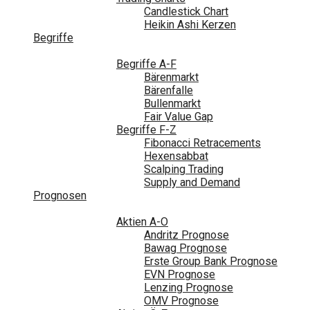
Candlestick Chart
Heikin Ashi Kerzen
Begriffe
Begriffe A-F
Bärenmarkt
Bärenfalle
Bullenmarkt
Fair Value Gap
Begriffe F-Z
Fibonacci Retracements
Hexensabbat
Scalping Trading
Supply and Demand
Prognosen
Aktien A-O
Andritz Prognose
Bawag Prognose
Erste Group Bank Prognose
EVN Prognose
Lenzing Prognose
OMV Prognose