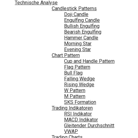
Technische Analyse
Candlestick Patterns
Doji Candle
Engulfing Candle
Bullish Engulfing
Bearish Engulfing
Hammer Candle
Morning Star
Evening Star
Chart Pattern
Cup and Handle Pattern
Flag Pattern
Bull Flag
Falling Wedge
Rising Wedge
W Pattern
M Pattern
SKS Formation
Trading Indikatoren
RSI Indikator
MACD Indikator
Gleitender Durchschnitt
VWAP
Trading Charts