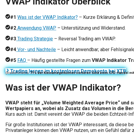
VWAP Indikator Überblick
#1
Was ist der VWAP Indikator?
– Kurze Erklärung & Definit
#2
Anwendung VWAP
– Unterstützung und Widerstand.
#3
Trading Strategie
– Reversal Trading am VWAP.
#4
Vor- und Nachteile
– Leicht anwendbar; aber Fehlsignale
#5
FAQ
– Häufig gestellte Fragen zum
VWAP Indikator Tr
Trading lernen im kostenlosen Demokonto bei XTB
(Risikohinweis:
71% der Kleinanlegerkonten verlieren Geld beim CFD-Handel mi
Was ist der VWAP Indikator?
VWAP steht für „Volume Weighted Average Price“ und sagt
Wertpapiers an, wobei als Zusatz das Volumen in die Be
Kurs auch ist. Damit vereint der VWAP die beiden Echtzeit-In
Für große Institutionen ist der VWAP interessant, da diese b
Privatanleger können den VWAP nutzen, um ein Gefühl dafür