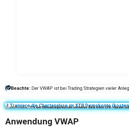
Beachte:
Der VWAP ist bei Trading Strategien vieler Anl
Trainiere die Chartanalyse im XTB Demokonto (kosten
(Risikohinweis:
71% der Kleinanlegerkonten verlieren Geld beim CFD-Handel mi
Anwendung VWAP