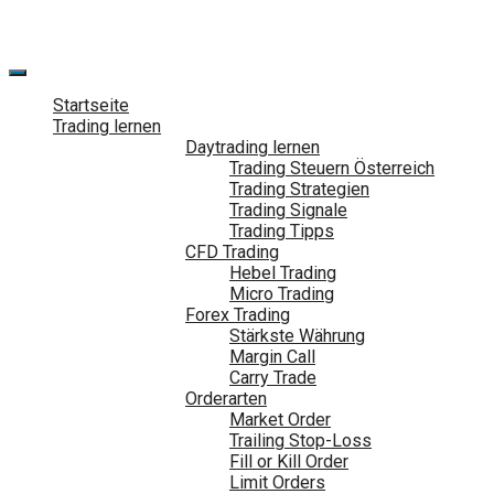
Zum
Inhalt
springen
Startseite
Trading lernen
Daytrading lernen
Trading Steuern Österreich
Trading Strategien
Trading Signale
Trading Tipps
CFD Trading
Hebel Trading
Micro Trading
Forex Trading
Stärkste Währung
Margin Call
Carry Trade
Orderarten
Market Order
Trailing Stop-Loss
Fill or Kill Order
Limit Orders