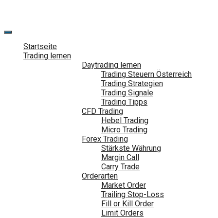
Zum
Inhalt
springen
Startseite
Trading lernen
Daytrading lernen
Trading Steuern Österreich
Trading Strategien
Trading Signale
Trading Tipps
CFD Trading
Hebel Trading
Micro Trading
Forex Trading
Stärkste Währung
Margin Call
Carry Trade
Orderarten
Market Order
Trailing Stop-Loss
Fill or Kill Order
Limit Orders