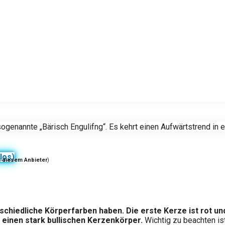
sogenannte „Bärisch Engulifng“. Es kehrt einen Aufwärtstrend i
los)
t diesem Anbieter
)
schiedliche Körperfarben haben. Die erste Kerze ist rot un
 einen stark bullischen Kerzenkörper.
Wichtig zu beachten is