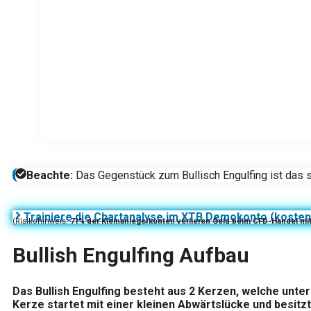
Beachte:
Das Gegenstück zum Bullisch Engulfing ist das 
Trainiere die Chartanalyse im XTB Demokonto (kosten
(Risikohinweis:
71% der Kleinanlegerkonten verlieren Geld beim CFD-Handel mi
Bullish Engulfing Aufbau
Das Bullish Engulfing besteht aus 2 Kerzen, welche unter
Kerze startet mit einer kleinen Abwärtslücke und besitzt