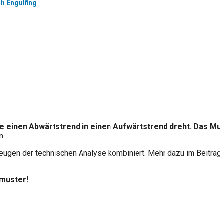
sh Engulfing
he einen Abwärtstrend in einen Aufwärtstrend dreht. Das M
n.
zeugen der technischen Analyse kombiniert. Mehr dazu im Beitrag
rmuster!