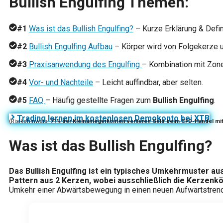
Bullish Engulfing Themen:
#1
Was ist das Bullish Engulfing?
– Kurze Erklärung & Defin
#2
Bullish Engulfing Aufbau
– Körper wird von Folgekerze 
#3
Praxisanwendung des Engulfing
– Kombination mit Zone
#4
Vor- und Nachteile
– Leicht auffindbar, aber selten.
#5
FAQ
– Häufig gestellte Fragen zum
Bullish Engulfing
.
Trading lernen im kostenlosen Demokonto bei XTB
(Risikohinweis:
71% der Kleinanlegerkonten verlieren Geld beim CFD-Handel mi
Was ist das Bullish Engulfing?
Das Bullish Engulfing ist ein typisches Umkehrmuster au
Pattern aus 2 Kerzen, wobei ausschließlich die Kerzenk
Umkehr einer Abwärtsbewegung in einen neuen Aufwärtstrend 