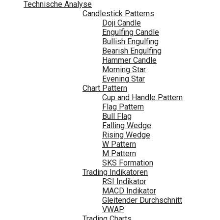
Technische Analyse
Candlestick Patterns
Doji Candle
Engulfing Candle
Bullish Engulfing
Bearish Engulfing
Hammer Candle
Morning Star
Evening Star
Chart Pattern
Cup and Handle Pattern
Flag Pattern
Bull Flag
Falling Wedge
Rising Wedge
W Pattern
M Pattern
SKS Formation
Trading Indikatoren
RSI Indikator
MACD Indikator
Gleitender Durchschnitt
VWAP
Trading Charts