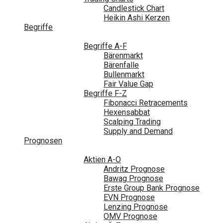
Candlestick Chart
Heikin Ashi Kerzen
Begriffe
Begriffe A-F
Bärenmarkt
Bärenfalle
Bullenmarkt
Fair Value Gap
Begriffe F-Z
Fibonacci Retracements
Hexensabbat
Scalping Trading
Supply and Demand
Prognosen
Aktien A-O
Andritz Prognose
Bawag Prognose
Erste Group Bank Prognose
EVN Prognose
Lenzing Prognose
OMV Prognose